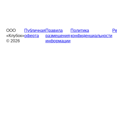
ООО
Публичная
Правила
Политика
Ре
«Клубок»
оферта
размещения
конфиденциальности
© 2026
информации