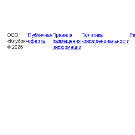
ООО
Публичная
Правила
Политика
Ре
«Клубок»
оферта
размещения
конфиденциальности
© 2026
информации