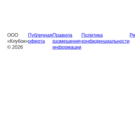
ООО
Публичная
Правила
Политика
Ре
«Клубок»
оферта
размещения
конфиденциальности
© 2026
информации