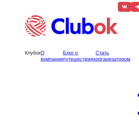
Клубок
О
Блог о
Стать
компании
путешествиях
организатором