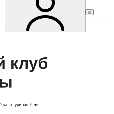
й клуб
ды
Опыт в туризме:
6 лет