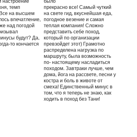
и настроение
было
хня, темп
прекрасно все! Самый чуткий
 Все на высшем
на свете гид, вкуснейшая еда,
лось впечатление,
погодное везение и самая
аже над погодой
теплая компания! Сложно
ризывал
представить себе поход,
минусы будут? Да,
который по организации
огда-то кончается
превзойдет этот) Грамотно
распределена нагрузка по
маршруту, была возможность
по- настоящему насладиться
походом. Завтраки лучше, чем
дома, йога на рассвете, песни у
костра и боль в животе от
смеха! Единственный минус в
том, что я теперь не знаю, как
ходить в поход без Тани!