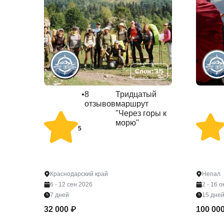
Слож: 3/5
•
8
Тридцатый
отзывов
маршрут
"Через горы к
морю"
5
Краснодарский край
Непал
6 - 12 сен 2026
2 - 16 
7 дней
15 дне
32 000 ₽
100 00