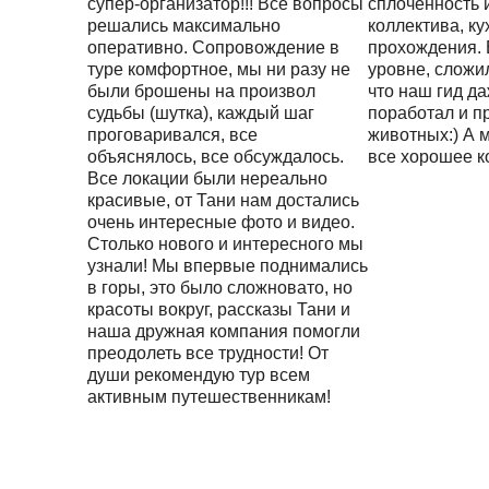
супер-организатор!!! Все вопросы
сплоченность 
решались максимально
коллектива, ку
оперативно. Сопровождение в
прохождения.
туре комфортное, мы ни разу не
уровне, сложи
были брошены на произвол
что наш гид д
судьбы (шутка), каждый шаг
поработал и п
проговаривался, все
животных:) А 
объяснялось, все обсуждалось.
все хорошее к
Все локации были нереально
красивые, от Тани нам достались
очень интересные фото и видео.
Столько нового и интересного мы
узнали! Мы впервые поднимались
в горы, это было сложновато, но
красоты вокруг, рассказы Тани и
наша дружная компания помогли
преодолеть все трудности! От
души рекомендую тур всем
активным путешественникам!