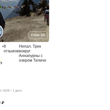
Слож: 3/5
•
8
Непал. Трек
отзывов
вокруг
Аннапурны с
озером Тиличо
5
окт 2026
+ 1 дата
й
0 ₽