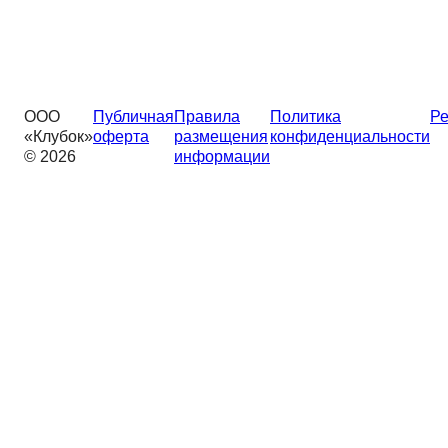
ООО
Публичная
Правила
Политика
Ре
«Клубок»
оферта
размещения
конфиденциальности
© 2026
информации