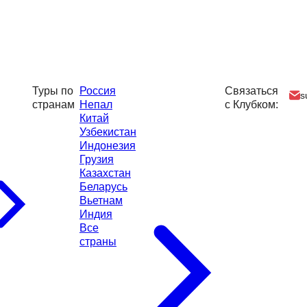
Туры по
Россия
Связаться
s
странам
Непал
с Клубком:
Китай
Узбекистан
Индонезия
Грузия
Казахстан
Беларусь
Вьетнам
Индия
Все
страны