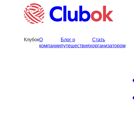
Клубок
О
Блог о
Стать
компании
путешествиях
организатором