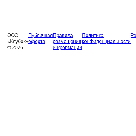
ООО
Публичная
Правила
Политика
Ре
«Клубок»
оферта
размещения
конфиденциальности
© 2026
информации