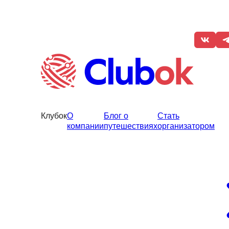
Клубок
О
Блог о
Стать
компании
путешествиях
организатором