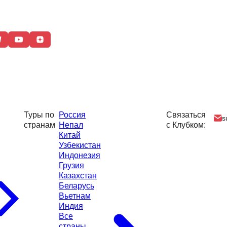
Туры по
Россия
Связаться
s
странам
Непал
с Клубком:
Китай
Узбекистан
Индонезия
Грузия
Казахстан
Беларусь
Вьетнам
Индия
Все
страны