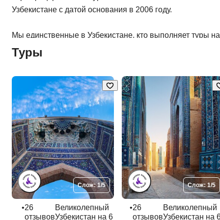
Узбекистане с датой основания в 2006 году.
Мы единственные в Узбекистане, кто выполняет туры на
ежедневных заездах с вариативностью программ на 3, 5
Туры
и 7 ночей. Все туры заезды выполняются гарантирован
вне зависимости от количества человек в группе.
Пиши в ЧАТ за подробной информацией и получи
приятный сюрприз в честь знакомства!
Слож: 1/5
Слож: 1/5
•
26
Великолепный
•
26
Великолепный
отзывов
Узбекистан на 6
отзывов
Узбекистан на 