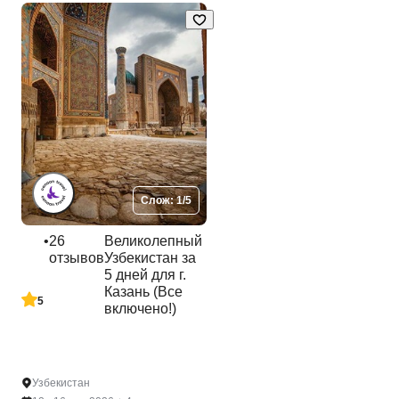
Слож: 1/5
•
26
Великолепный
отзывов
Узбекистан за
5 дней для г.
Казань (Все
5
включено!)
Узбекистан