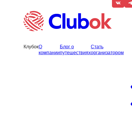
Клубок
О
Блог о
Стать
компании
путешествиях
организатором