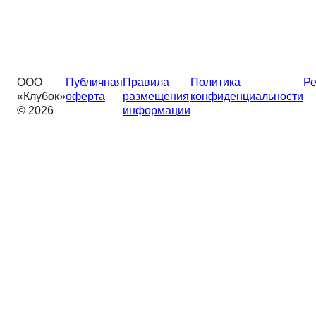
ООО
Публичная
Правила
Политика
Ре
«Клубок»
оферта
размещения
конфиденциальности
© 2026
информации