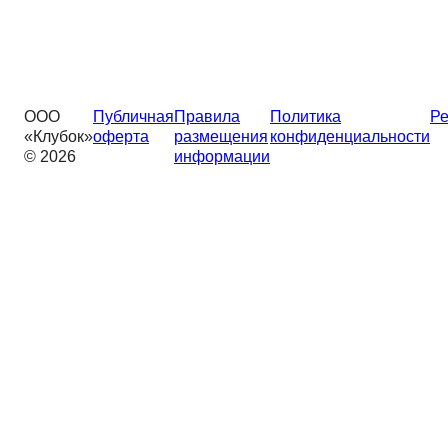
ООО
Публичная
Правила
Политика
Ре
«Клубок»
оферта
размещения
конфиденциальности
© 2026
информации