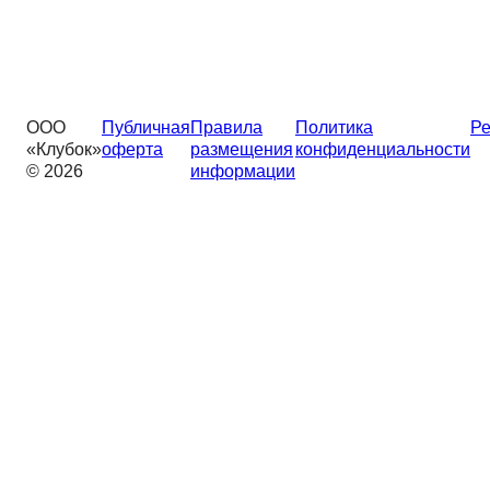
ООО
Публичная
Правила
Политика
Ре
«Клубок»
оферта
размещения
конфиденциальности
© 2026
информации