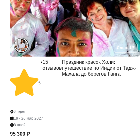
Слож: 1/5
•
15
Праздник красок Холи:
отзывов
путешествие по Индии от Тадж-
Махала до берегов Ганга
5
Индия
19 - 26 мар 2027
8 дней
95 300 ₽