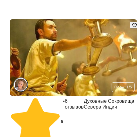
Слож: 1/5
•
6
Духовные Сокровища
отзывов
Севера Индии
5