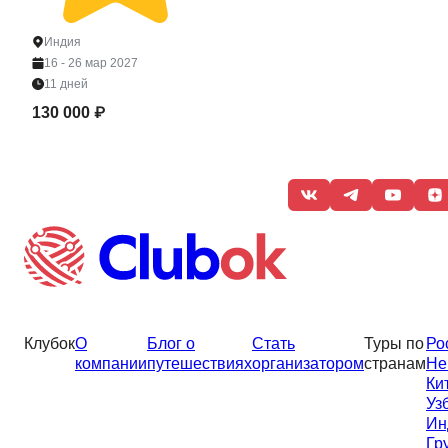
Индия
16 - 26 мар 2027
11 дней
130 000 ₽
Клубок
О
Блог о
Стать
Туры по
Ро
компании
путешествиях
организатором
странам
Не
Ки
Уз
Ин
Гр