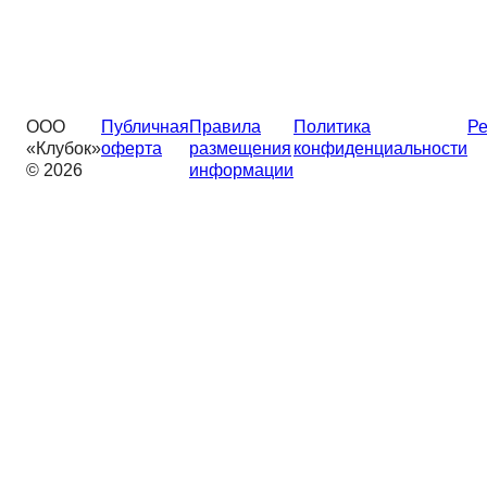
ООО
Публичная
Правила
Политика
Ре
«Клубок»
оферта
размещения
конфиденциальности
© 2026
информации