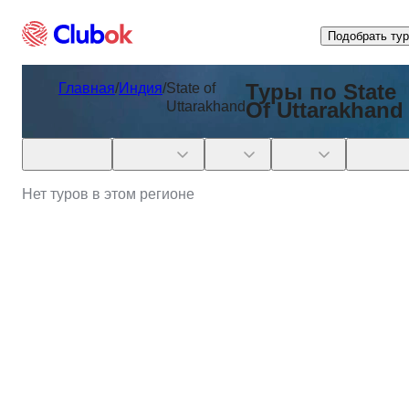
Подобрать тур
Туры по State
Главная
/
Индия
/
State of
Of Uttarakhand
Uttarakhand
Скидки
Даты
Тип
Цена
Длител
Нет туров в этом регионе