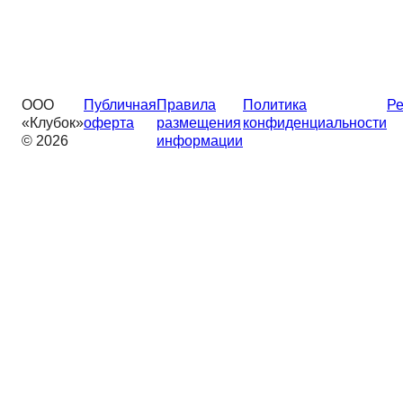
ООО
Публичная
Правила
Политика
Ре
«Клубок»
оферта
размещения
конфиденциальности
© 2026
информации