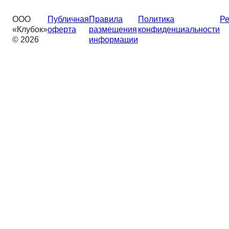
ООО
Публичная
Правила
Политика
Ре
«Клубок»
оферта
размещения
конфиденциальности
© 2026
информации