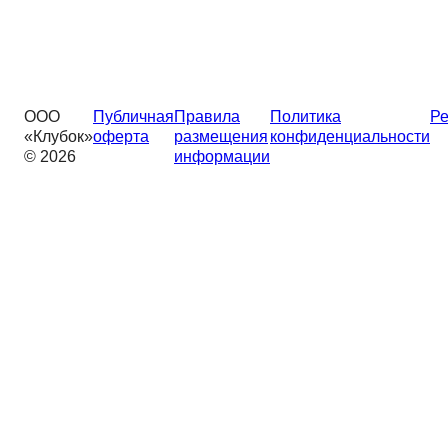
ООО
Публичная
Правила
Политика
Ре
«Клубок»
оферта
размещения
конфиденциальности
© 2026
информации