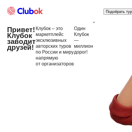
Подобрать тур
”
Привет!
Клубок – это
Один
Клубок
маркетплейс
Клубок
заводит
эксклюзивных
—
друзей!
авторских туров
миллион
по России и миру
дорог!
напрямую
от организаторов