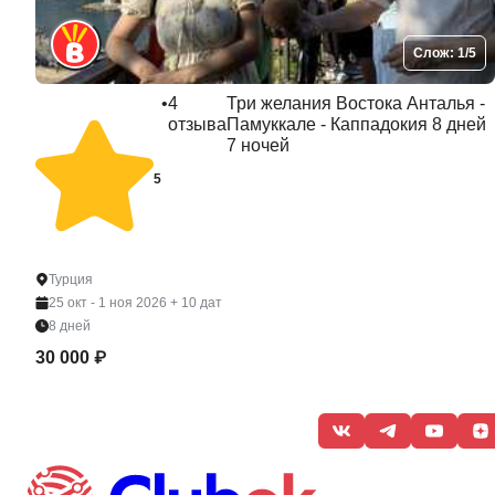
Слож: 1/5
•
4
Три желания Востока Анталья -
отзыва
Памуккале - Каппадокия 8 дней
7 ночей
5
Турция
25 окт - 1 ноя 2026
+ 10 дат
8 дней
30 000 ₽