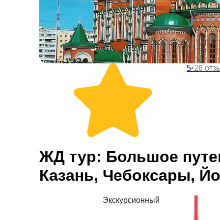
5
•
26 отз
Купить тур
ЖД тур: Большое путе
Казань, Чебоксары, Йо
Экскурсионный