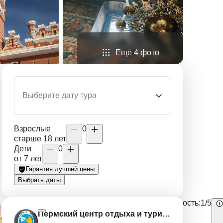
Ещё 4 фото
Выберите дату тура
Взрослые
0
старше 18 лет
Дети
0
от 7 лет
Гарантия лучшей цены
Выбрать даты
Группа:
30 - 46
Длительность:
5
Сложность:
1/5
человек,
дней
Пермский центр отдыха и туризма
можно
и 4