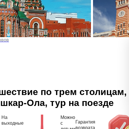
ывов
шествие по трем столицам,
шкар-Ола, тур на поезде
На
Можно
Гарантия
выходные
с
возврата
детьми