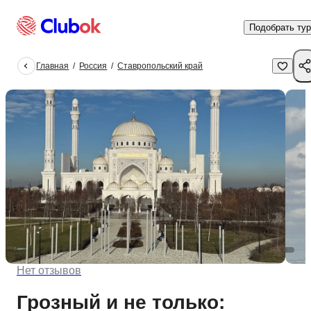
Подобрать тур
Главная
/
Россия
/
Ставропольский край
Нет отзывов
Купить тур
Грозный и не только: