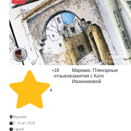
Слож: 1/5
•
18
Марокко. Пленэрные
отзывов
занятия с Като
Иванниковой
5
Марокко
3 - 9 окт 2026
7 дней