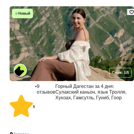
Новый
Слож: 1/5
•
9
Горный Дагестан за 4 дня:
отзывов
Сулакский каньон, язык Тролля,
Хунзах, Гамсутль, Гуниб, Гоор
5