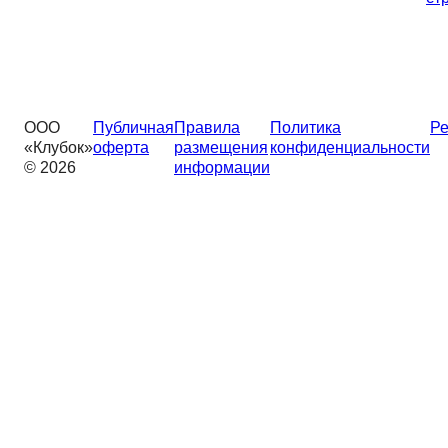
ООО
Публичная
Правила
Политика
Ре
«Клубок»
оферта
размещения
конфиденциальности
© 2026
информации