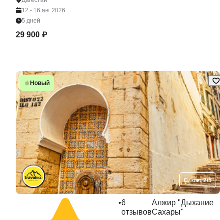
Дагестан
12 - 16 авг 2026
5 дней
29 900 ₽
Новый
Слож: 2/5
•
6
Алжир "Дыхание
отзывов
Сахары"