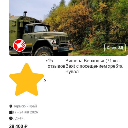
Слож: 2/5
•
15
Вишера Верховья (71 кв.-
отзывов
Вая) с посещением хребта
Чувал
5
Пермский край
17 - 24 авг 2026
8 дней
29 400 ₽