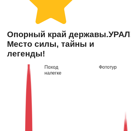
Купить тур
Опорный край державы.УРАЛ
Место силы, тайны и
легенды!
Поход
Фототур
налегке