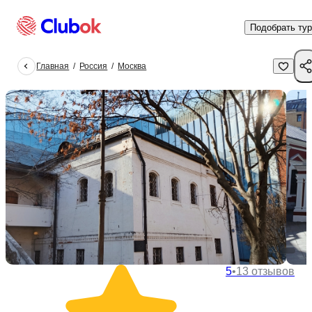
Подобрать тур
Главная
/
Россия
/
Москва
5
•
13 отзывов