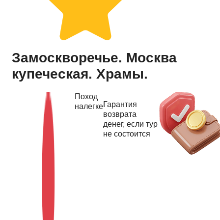
Купить тур
Замоскворечье. Москва
купеческая. Храмы.
Поход
Гарантия
налегке
возврата
денег, если тур
не состоится