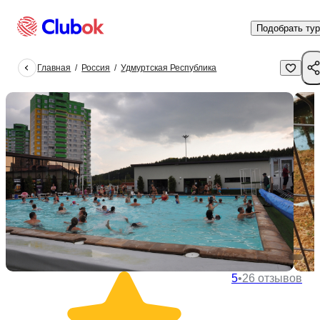
Подобрать тур
Главная
/
Россия
/
Удмуртская Республика
5
•
26 отзывов