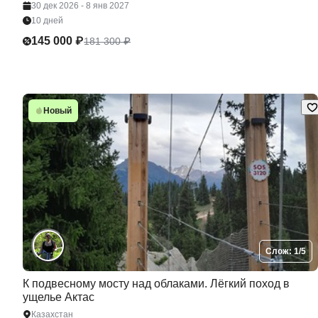
30 дек 2026 - 8 янв 2027
10 дней
145 000 ₽
181 300 ₽
Новый
Слож: 1/5
К подвесному мосту над облаками. Лёгкий поход в
ущелье Актас
Казахстан